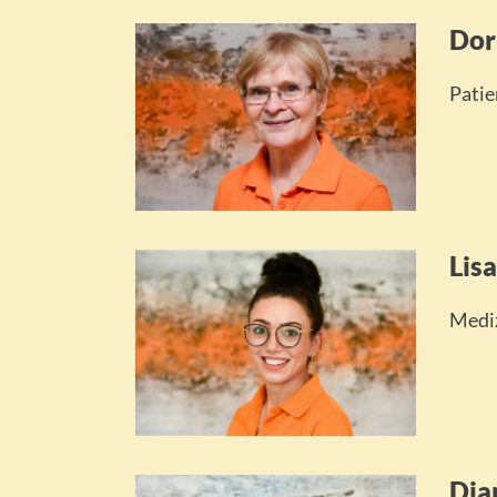
Dor
Pati
Lis
Mediz
Dia