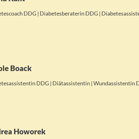
tescoach DDG | Diabetesberaterin DDG | Diabetesassiste
ole Boack
tesassistentin DDG | Diätassistentin | Wundassistentin 
rea Howorek