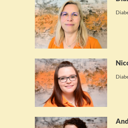
Diabe
Nic
Diabe
And