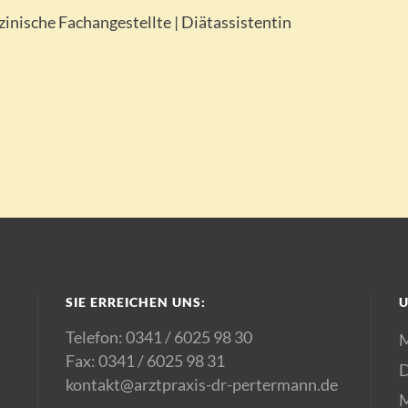
inische Fachangestellte | Diätassistentin
SIE ERREICHEN UNS:
U
Telefon: 0341 / 6025 98 30
Fax: 0341 / 6025 98 31
D
kontakt@arztpraxis-dr-pertermann.de
M