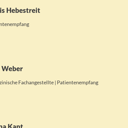
Studium der Humanmedizin an der Universität Leipzig
is Hebestreit
Promotion an der Universität Leipzig 2003
Ausbildung zum Facharzt für Innere Medizin 2001 – 20
entenempfang
Anerkennung zum Diabetologen DDG 2007
Ausbildung in der Subspezialisierung Angiologie 2008
Auslandseinsätze in Nepal (Ampipal Hospital) 2010 un
Karkar-Island)
niedergelassen seit 2011
a Weber
inische Fachangestellte | Patientenempfang
na Kant